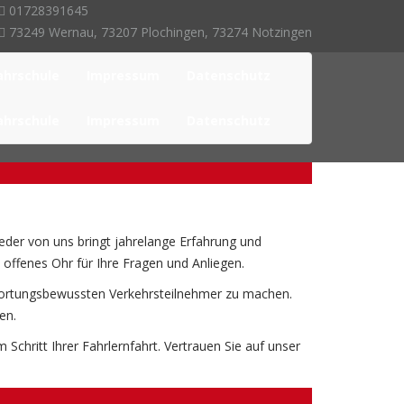
01728391645
73249 Wernau, 73207 Plochingen, 73274 Notzingen
ahrschule
Impressum
Datenschutz
ahrschule
Impressum
Datenschutz
Jeder von uns bringt jahrelange Erfahrung und
 offenes Ohr für Ihre Fragen und Anliegen.
ntwortungsbewussten Verkehrsteilnehmer zu machen.
en.
Schritt Ihrer Fahrlernfahrt. Vertrauen Sie auf unser