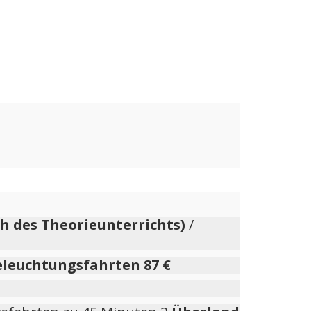
h des
Theorieunterrichts)
/
eleuchtungsfahrten
87 €