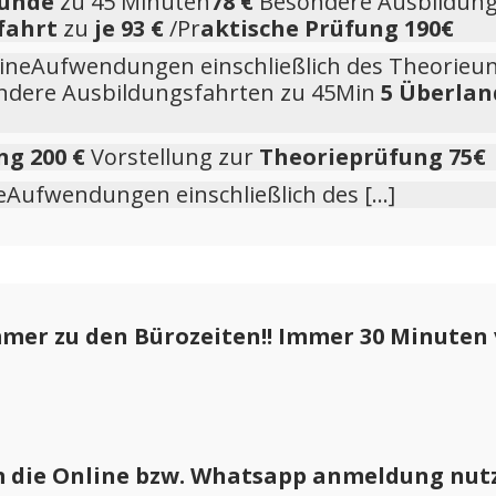
tunde
zu 45 Minuten
78 €
Besondere Ausbildung
fahrt
zu
je 93 €
/Pr
aktische Prüfung 190€
ineAufwendungen einschließlich des Theorieun
ondere Ausbildungsfahrten zu 45Min
5 Überlan
ng
200 €
Vorstellung zur
Theorieprüfung
75€
eAufwendungen einschließlich des […]
mmer zu den Bürozeiten!!
Immer 30 Minuten 
m die Online bzw. Whatsapp anmeldung nut