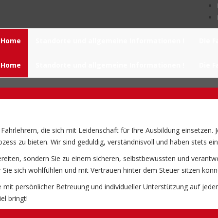
Home
Standorte und allgemeine Informationen !
Die F
Home
Standorte und allgemeine Informationen !
Die F
hrlehrern, die sich mit Leidenschaft für Ihre Ausbildung einsetzen. 
ss zu bieten. Wir sind geduldig, verständnisvoll und haben stets ein
rzubereiten, sondern Sie zu einem sicheren, selbstbewussten und vera
Sie sich wohlfühlen und mit Vertrauen hinter dem Steuer sitzen könn
 mit persönlicher Betreuung und individueller Unterstützung auf jedem 
l bringt!