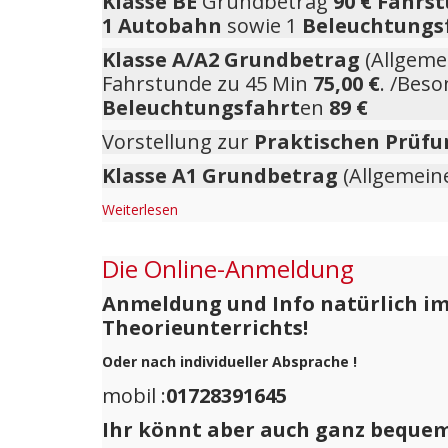
Klasse BE
Grundbetrag
90 €
Fahrs
1 Autobahn
sowie 1
Beleuchtungs
Klasse
A/A2
Grundbetrag
(Allgeme
Fahrstunde zu 45 Min
75,00 €
. /Bes
Beleuchtungsfahrt
en
89 €
Vorstellung zur
Praktischen Prüfu
Klasse
A1
Grundbetrag
(Allgemein
Weiterlesen
Die Online-Anmeldung
Anmeldung und Info
natürlich i
Theorieunterrichts!
Oder nach individueller Absprache !
mobil :
01728391645
Ihr könnt aber auch ganz beque