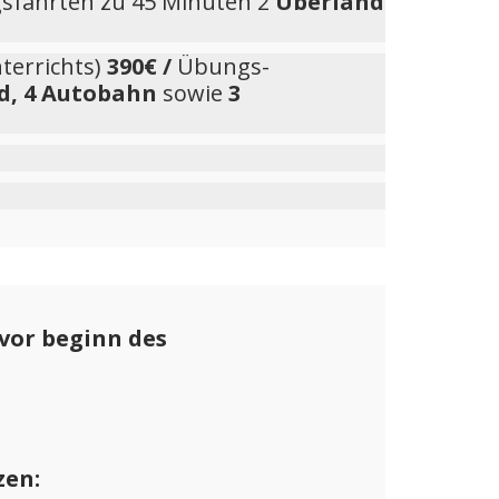
sfahrten zu 45 Minuten 2
Überland
terrichts)
390€ /
Übungs-
d, 4 Autobahn
sowie
3
vor beginn des
zen: