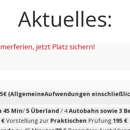
Aktuelles:
rferien, jetzt Platz sichern!
95€
(AllgemeineAufwendungen einschließlic
 45 Min
/
5
Überland
/ 4
Autobahn sowie 3 B
 €
Vorstellung zur
Praktischen
Prüfung
195 €