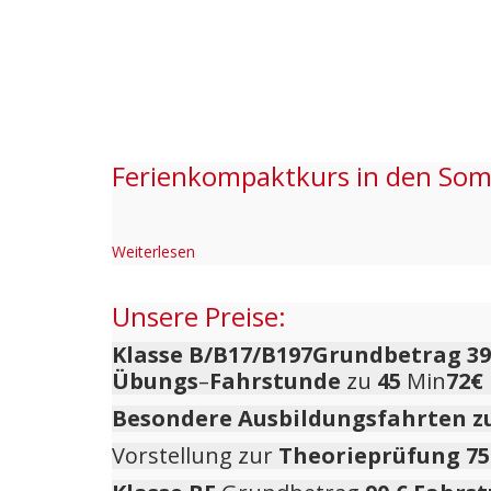
Ferienkompaktkurs in den Somme
Weiterlesen
Unsere Preise:
Klasse B/B17/B197Grundbetrag
3
Übungs
–
Fahrstunde
zu
45
Min
72€
Besondere Ausbildungsfahrten zu
Vorstellung zur
Theorieprüfung
75